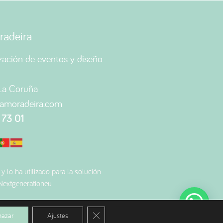
adeira
zación de eventos y diseño
-La Coruña
amoradeira.com
 73 01
 y lo ha utilizado para la solución
-Nextgenerationeu
Cerrar el banner de cookies RGPD
hazar
Ajustes