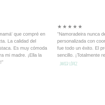
☆
☆
☆
☆
☆
 'mamá' que compré en
"Namoradeira nunca de
a. La calidad del
personalizada con coo
destaca. Es muy cómoda
fue todo un éxito. El 
ara mi madre. ¡Ella la
sencillo. ¡Totalmente 
!"
— Javier López