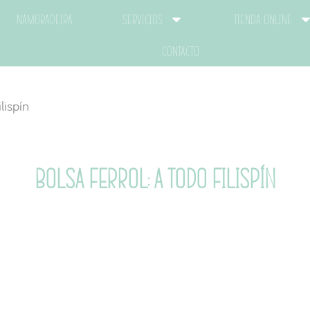
Namoradeira
Servicios
Tienda Online
Contacto
lispín
Bolsa Ferrol: A todo Filispín