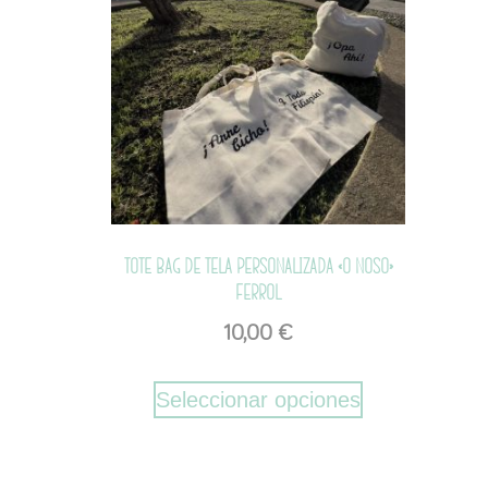
Tote bag de tela personalizada «O noso»
Ferrol
10,00
€
Seleccionar opciones