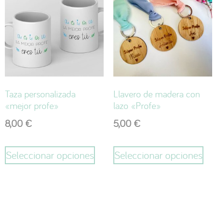
Taza personalizada
Llavero de madera con
«mejor profe»
lazo «Profe»
8,00
€
5,00
€
Seleccionar opciones
Seleccionar opciones