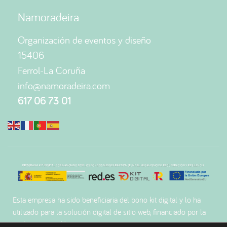
Namoradeira
Organización de eventos y diseño
15406
Ferrol-La Coruña
info@namoradeira.com
617 06 73 01
Esta empresa ha sido beneficiaria del bono kit digital y lo ha
utilizado para la solución digital de sitio web, financiado por la
unión europea-Nextgenerationeu