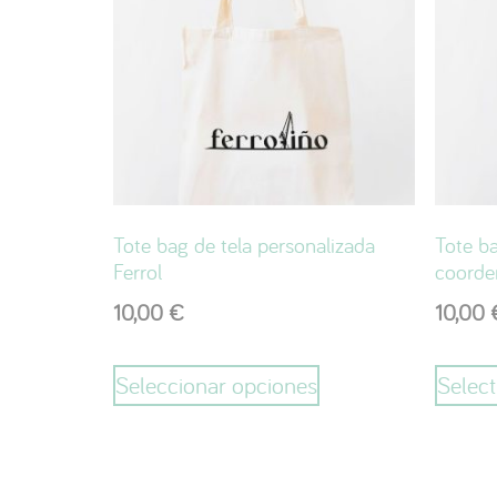
Tote bag de tela personalizada
Tote ba
Ferrol
coorden
10,00
€
10,00
Seleccionar opciones
Select