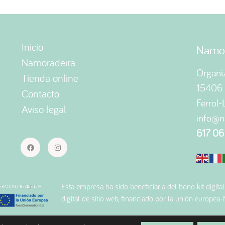
Inicio
Namor
Namoradeira
Organi
Tienda online
15406
Contacto
Ferrol
Aviso legal
info@n
617 06
Esta empresa ha sido beneficiaria del bono kit digital
digital de sitio web, financiado por la unión europea