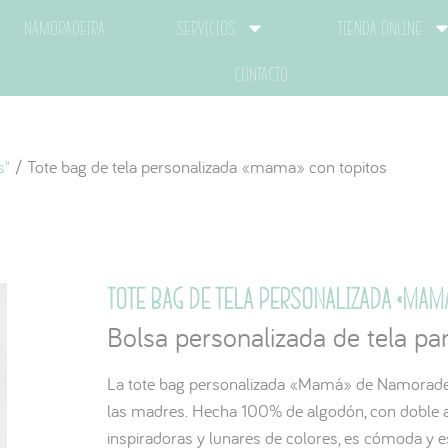
Namoradeira
Servicios
Tienda Online
Contacto
s"
/ Tote bag de tela personalizada «mama» con topitos
Tote bag de tela personalizada «mam
Bolsa personalizada de tela p
La tote bag personalizada «Mamá» de Namoradeir
las madres. Hecha 100% de algodón, con doble a
inspiradoras y lunares de colores, es cómoda y es