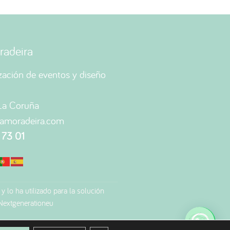
adeira
zación de eventos y diseño
-La Coruña
amoradeira.com
 73 01
 y lo ha utilizado para la solución
-Nextgenerationeu